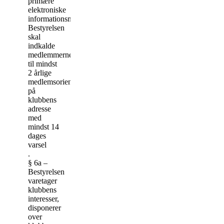
primære
elektroniske
informationsmiddel.
Bestyrelsen
skal
indkalde
medlemmerne
til mindst
2 årlige
medlemsorienteringsmøder
på
klubbens
adresse
med
mindst 14
dages
varsel
.
§ 6a –
Bestyrelsen
varetager
klubbens
interesser,
disponerer
over