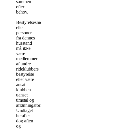
sammen
efter
behov.
Bestyrelsesmedlemmer
eller
personer
fra dennes
husstand
må ikke
være
medlemmer
af andre
rideklubbers
bestyrelse
eller være
ansat i
klubben
uanset
timetal og
aflønningsform.
Undtaget
heraf er
dog aften
og