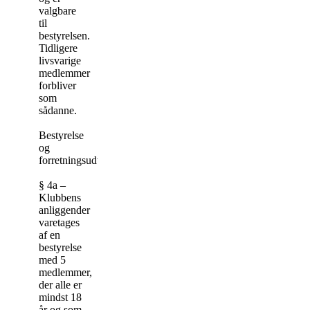
valgbare
til
bestyrelsen.
Tidligere
livsvarige
medlemmer
forbliver
som
sådanne.
Bestyrelse
og
forretningsudvalg
§ 4a –
Klubbens
anliggender
varetages
af en
bestyrelse
med 5
medlemmer,
der alle er
mindst 18
år og som