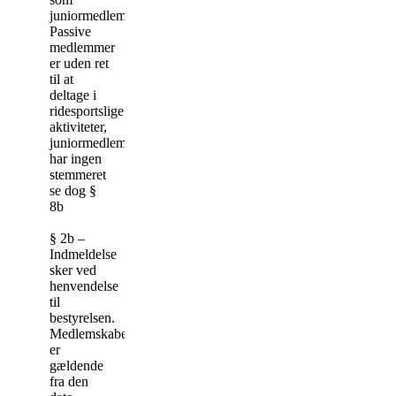
juniormedlemmer.
Passive
medlemmer
er uden ret
til at
deltage i
ridesportslige
aktiviteter,
juniormedlemmerne
har ingen
stemmeret
se dog §
8b
§ 2b –
Indmeldelse
sker ved
henvendelse
til
bestyrelsen.
Medlemskabet
er
gældende
fra den