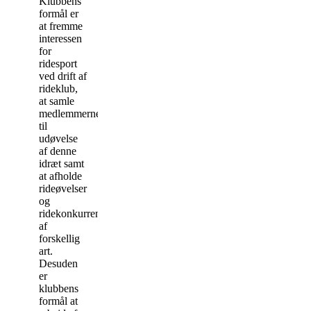
Klubbens
formål er
at fremme
interessen
for
ridesport
ved drift af
rideklub,
at samle
medlemmerne
til
udøvelse
af denne
idræt samt
at afholde
rideøvelser
og
ridekonkurrencer
af
forskellig
art.
Desuden
er
klubbens
formål at