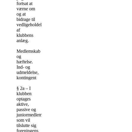
fortsat at
værne om
og at
bidrage til
vedligeholdelsen
af
klubbens
anlæg.
Medlemskab
og
hæftelse.
Ind- og
udmeldelse,
kontingent
§ 2a – I
klubben
optages
aktive,
passive og
juniormedlemmer,
som vil
tilslutte sig
foreningens