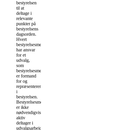
bestyrelsen
til at
deltage i
relevante
punkter på
bestyrelsens
dagsorden.
Hvert
bestyrelsesmedlem
har ansvar
for et
udvalg,
som
bestyrelsesmedlemmet
er formand
for og
repræsenterer
i
bestyrelsen.
Bestyrelsesmedlemmet
er ikke
nødvendigvis
aktiv
deltager i
udvalgsarbejdet.