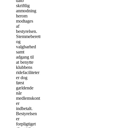
dato
skriftlig
anmodning
herom
modtages
af
bestyrelsen.
Stemmeberettigelse
og
valgbarhed
samt
adgang til
at benytte
klubbens
ridefaciliteter
er dog
først
gældende
når
medlemskontingentet
er
indbetalt.
Bestyrelsen
er
forpligtiget