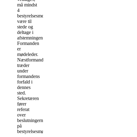
må mindst
4
bestyrelsesmedlemmer
være til
stede og
deltage i
afstemningen.
Formanden
er
mødeleder.
Næstformanden
træder
under
formandens
forfald i
dennes
sted.
Sekretæren
fører
referat
over
beslutningerne
på
bestyrelsesmøderne.