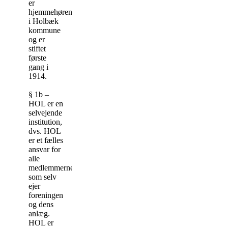
er
hjemmehørende
i Holbæk
kommune
og er
stiftet
første
gang i
1914.
§ 1b –
HOL er en
selvejende
institution,
dvs. HOL
er et fælles
ansvar for
alle
medlemmerne,
som selv
ejer
foreningen
og dens
anlæg.
HOL er