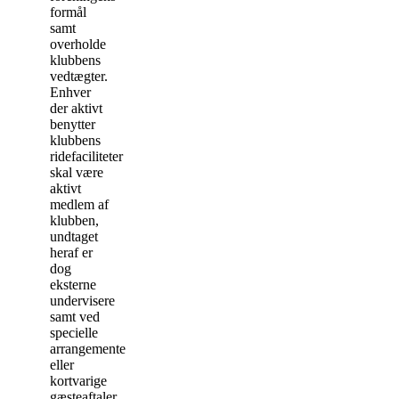
formål
samt
overholde
klubbens
vedtægter.
Enhver
der aktivt
benytter
klubbens
ridefaciliteter
skal være
aktivt
medlem af
klubben,
undtaget
heraf er
dog
eksterne
undervisere
samt ved
specielle
arrangementer
eller
kortvarige
gæsteaftaler.