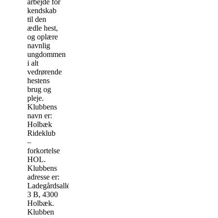
arbejde for
kendskab
til den
ædle hest,
og oplære
navnlig
ungdommen
i alt
vedrørende
hestens
brug og
pleje.
Klubbens
navn er:
Holbæk
Rideklub
–
forkortelse
HOL.
Klubbens
adresse er:
Ladegårdsalléen
3 B, 4300
Holbæk.
Klubben