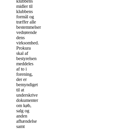
klubbens
midler til
klubbens
formål og
træffer alle
bestemmelser
vedrørende
dens
virksomhed.
Prokura
skal af
bestyrelsen
meddeles
af to i
forening,
der er
bemyndiget
til at
underskrive
dokumenter
om køb,
salg og
anden
afhændelse
samt