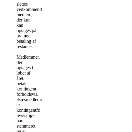
slettes
vedkommende
medlem,
der kun
kan
optages på
ny mod
betaling af
restance.
Medlemmer,
der
optages i
løbet af
året,
betaler
kontingent
forholdsvis.
Æresmedlemmer
er
kontingentfri,
livsvarige,
har
stemmeret
og er