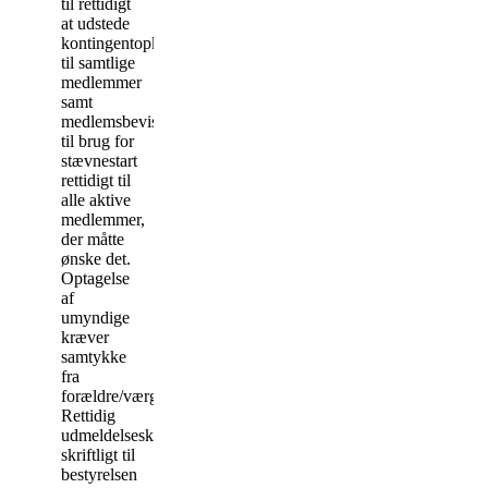
til rettidigt
at udstede
kontingentopkrævning
til samtlige
medlemmer
samt
medlemsbeviser
til brug for
stævnestart
rettidigt til
alle aktive
medlemmer,
der måtte
ønske det.
Optagelse
af
umyndige
kræver
samtykke
fra
forældre/værge.
Rettidig
udmeldelsesker
skriftligt til
bestyrelsen