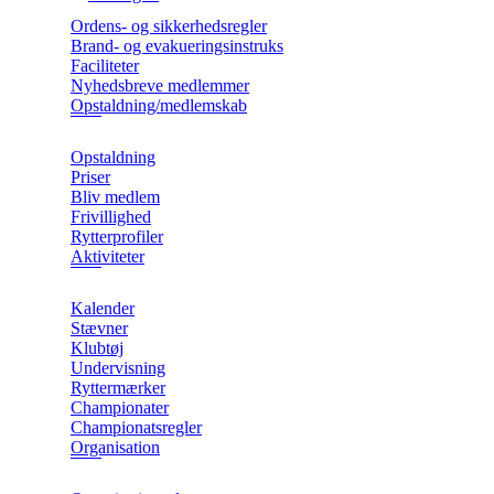
Ordens- og sikkerhedsregler
Brand- og evakueringsinstruks
Faciliteter
Nyhedsbreve medlemmer
Opstaldning/medlemskab
Opstaldning
Priser
Bliv medlem
Frivillighed
Rytterprofiler
Aktiviteter
Kalender
Stævner
Klubtøj
Undervisning
Ryttermærker
Championater
Championatsregler
Organisation