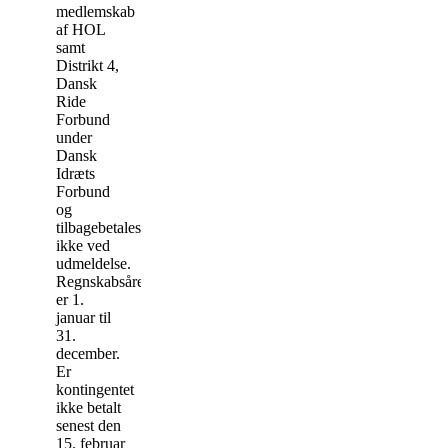
medlemskab
af HOL
samt
Distrikt 4,
Dansk
Ride
Forbund
under
Dansk
Idræts
Forbund
og
tilbagebetales
ikke ved
udmeldelse.
Regnskabsåret
er 1.
januar til
31.
december.
Er
kontingentet
ikke betalt
senest den
15. februar