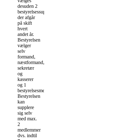
vælges
desuden 2
bestyrelsessuppleanter,
der afgår
på skift
hvert
andet år.
Bestyrelsen
vælger
selv
formand,
næstformand,
sekretær
og
kasserer
og 1
bestyrelsesmedlem.
Bestyrelsen
kan
supplere
sig selv
med max.
2
medlemmer
dvs. indtil