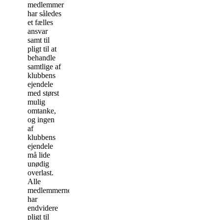
medlemmer
har således
et fælles
ansvar
samt til
pligt til at
behandle
samtlige af
klubbens
ejendele
med størst
mulig
omtanke,
og ingen
af
klubbens
ejendele
må lide
unødig
overlast.
Alle
medlemmerne
har
endvidere
pligt til