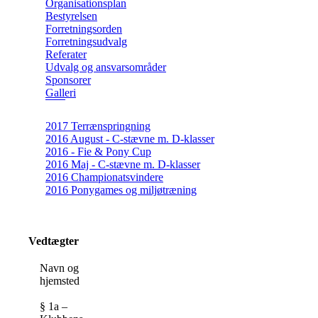
Organisationsplan
Bestyrelsen
Forretningsorden
Forretningsudvalg
Referater
Udvalg og ansvarsområder
Sponsorer
Galleri
2017 Terrænspringning
2016 August - C-stævne m. D-klasser
2016 - Fie & Pony Cup
2016 Maj - C-stævne m. D-klasser
2016 Championatsvindere
2016 Ponygames og miljøtræning
Vedtægter
Navn og
hjemsted
§ 1a –