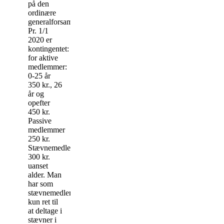
på den
ordinære
generalforsamling.
Pr. 1/1
2020 er
kontingentet:
for aktive
medlemmer:
0-25 år
350 kr., 26
år og
opefter
450 kr.
Passive
medlemmer
250 kr.
Stævnemedlem
300 kr.
uanset
alder. Man
har som
stævnemedlem
kun ret til
at deltage i
stævner i