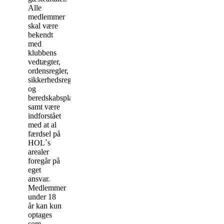
Alle
medlemmer
skal være
bekendt
med
klubbens
vedtægter,
ordensregler,
sikkerhedsregler
og
beredskabsplan
samt være
indforstået
med at al
færdsel på
HOL`s
arealer
foregår på
eget
ansvar.
Medlemmer
under 18
år kan kun
optages
som