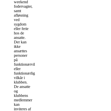
weekend
fodervagter,
samt
afløsning
ved
sygdom
eller ferie
hos de
ansatte.
Der kan
ikke
ansættes
personer
på
funktionærvilkår
eller
funktionærlignende
vilkår i
klubben.
De ansatte
og
klubbens
medlemmer
kan
inviteres af