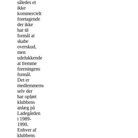
således et
ikke
kommercielt
foretagende
der ikke
har til
formål at
skabe
overskud,
men
udelukkende
at fremme
foreningens
formål.
Det er
medlemmerne
selv der
har opført
klubbens
anlæg på
Ladegården
i 1989-
1990.
Enhver af
klubbens