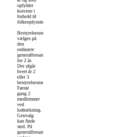
opfylder
kravene i
forhold til
folkeoplysningsloven.
Bestyrelsesmedlemmer
vælges på
den
ordinære
generalforsamling
for 2 år.
Der afgår
hvert år 2
eller 3
bestyrelsesmedlemmer.
Første
gang 2
medlemmer
ved
lodtrækning.
Genvalg
kan finde
sted. På
generalforsamlingen