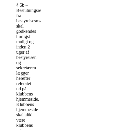
§ 5b –
Beslutningsreferat
fra
bestyrelsesmøderne
skal
godkendes
hurtigst
muligt og
inden 2
uger af
bestyrelsen
og
sekretæren
lægger
herefter
referatet
ud på
klubbens
hjemmeside.
Klubbens
hjemmeside
skal altid
være
klubbens