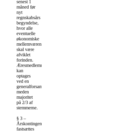
senest 1
måned før
nyt
regnskabsårs
begyndelse,
hvor alle
eventuelle
økonomiske
mellemværender
skal være
afviklet
forinden.
Æresmedlemmer
kan
optages
ved en
generalforsamlingsbeslutning
meden
majoritet
på 2/3 af
stemmerne.
§ 3 –
Årskontingentet
fastsættes