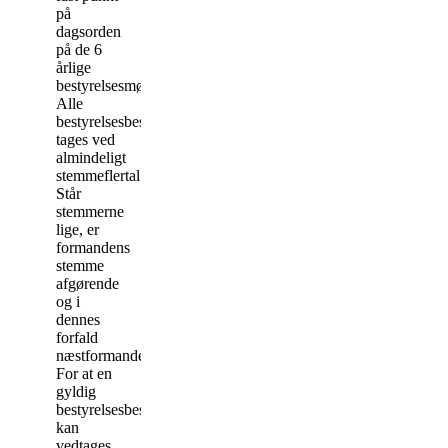
på
dagsorden
på de 6
årlige
bestyrelsesmøder.
Alle
bestyrelsesbeslutninger
tages ved
almindeligt
stemmeflertal.
Står
stemmerne
lige, er
formandens
stemme
afgørende
og i
dennes
forfald
næstformandens.
For at en
gyldig
bestyrelsesbeslutning
kan
vedtages,