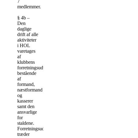
7
medlemmer.
§ 4b –
Den
daglige
drift af alle
aktiviteter
i HOL
varetages
af
klubbens
forretningsudvalg
bestående
af
formand,
næstformand
og
kasserer
samt den
ansvarlige
for
staldene.
Forretningsudvalget
træder