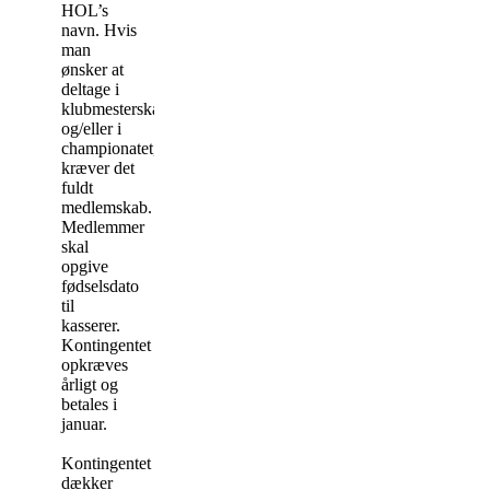
HOL’s
navn. Hvis
man
ønsker at
deltage i
klubmesterskab
og/eller i
championatet,
kræver det
fuldt
medlemskab.
Medlemmer
skal
opgive
fødselsdato
til
kasserer.
Kontingentet
opkræves
årligt og
betales i
januar.
Kontingentet
dækker