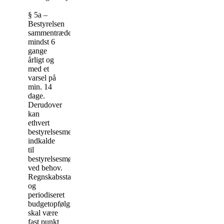
§ 5a –
Bestyrelsen
sammentræder
mindst 6
gange
årligt og
med et
varsel på
min. 14
dage.
Derudover
kan
ethvert
bestyrelsesmedlem
indkalde
til
bestyrelsesmøde
ved behov.
Regnskabsstatus
og
periodiseret
budgetopfølgning
skal være
fast punkt