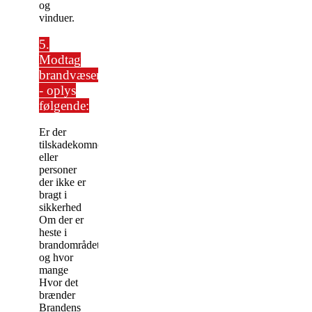
og
vinduer.
5.
Modtag
brandvæsenet
- oplys
følgende:
Er der
tilskadekomne
eller
personer
der ikke er
bragt i
sikkerhed
Om der er
heste i
brandområdet
og hvor
mange
Hvor det
brænder
Brandens