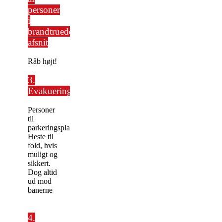
personer
i
brandtruede
afsnit
Råb højt!
3.
Evakuering
Personer
til
parkeringsplads
Heste til
fold, hvis
muligt og
sikkert.
Dog altid
ud mod
banerne
4.