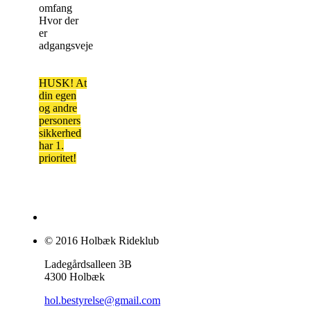
omfang
Hvor der
er
adgangsveje
HUSK! At
din egen
og andre
personers
sikkerhed
har 1.
prioritet!
© 2016 Holbæk Rideklub
Ladegårdsalleen 3B
4300 Holbæk
hol.bestyrelse@gmail.com