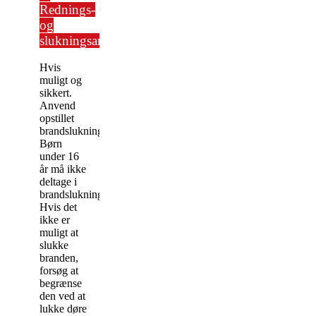
Rednings-
og
slukningsarbejde
Hvis
muligt og
sikkert.
Anvend
opstillet
brandslukningsmateriel.
Børn
under 16
år må ikke
deltage i
brandslukningen.
Hvis det
ikke er
muligt at
slukke
branden,
forsøg at
begrænse
den ved at
lukke døre