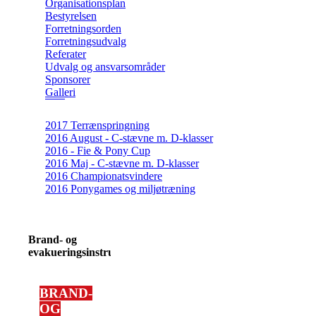
Organisationsplan
Bestyrelsen
Forretningsorden
Forretningsudvalg
Referater
Udvalg og ansvarsområder
Sponsorer
Galleri
2017 Terrænspringning
2016 August - C-stævne m. D-klasser
2016 - Fie & Pony Cup
2016 Maj - C-stævne m. D-klasser
2016 Championatsvindere
2016 Ponygames og miljøtræning
Brand- og
evakueringsinstruks
BRAND-
OG