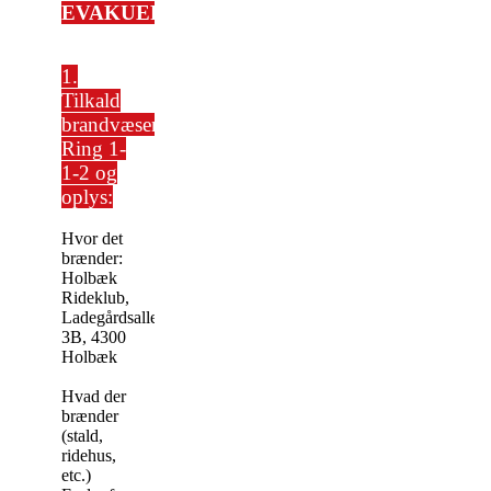
EVAKUERINGSINSTRUKS
1.
Tilkald
brandvæsenet:
Ring 1-
1-2 og
oplys:
Hvor det
brænder:
Holbæk
Rideklub,
Ladegårdsalleen
3B, 4300
Holbæk
Hvad der
brænder
(stald,
ridehus,
etc.)