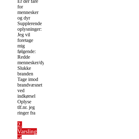
Er der fare
for
mennesker
og dyr
Supplerende
oplysninger:
Jeg vil
foretage
mig
følgende:
Redde
mennesker/dyr
Slukke
branden
Tage imod
brandvæsnet
ved
indkørsel
Oplyse
tlf.nr. jeg
ringer fra
2.
Varsling
af