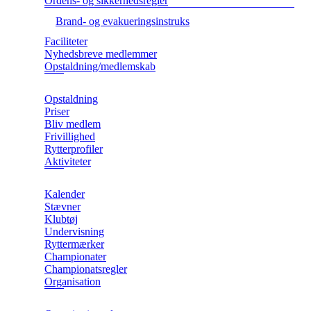
Ordens- og sikkerhedsregler
Brand- og evakueringsinstruks
Faciliteter
Nyhedsbreve medlemmer
Opstaldning/medlemskab
Opstaldning
Priser
Bliv medlem
Frivillighed
Rytterprofiler
Aktiviteter
Kalender
Stævner
Klubtøj
Undervisning
Ryttermærker
Championater
Championatsregler
Organisation