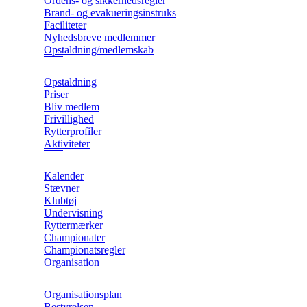
Ordens- og sikkerhedsregler
Brand- og evakueringsinstruks
Faciliteter
Nyhedsbreve medlemmer
Opstaldning/medlemskab
Opstaldning
Priser
Bliv medlem
Frivillighed
Rytterprofiler
Aktiviteter
Kalender
Stævner
Klubtøj
Undervisning
Ryttermærker
Championater
Championatsregler
Organisation
Organisationsplan
Bestyrelsen