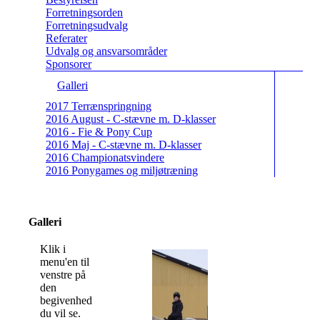
Forretningsorden
Forretningsudvalg
Referater
Udvalg og ansvarsområder
Sponsorer
Galleri
2017 Terrænspringning
2016 August - C-stævne m. D-klasser
2016 - Fie & Pony Cup
2016 Maj - C-stævne m. D-klasser
2016 Championatsvindere
2016 Ponygames og miljøtræning
Galleri
Klik i
menu'en til
venstre på
den
begivenhed
du vil se.