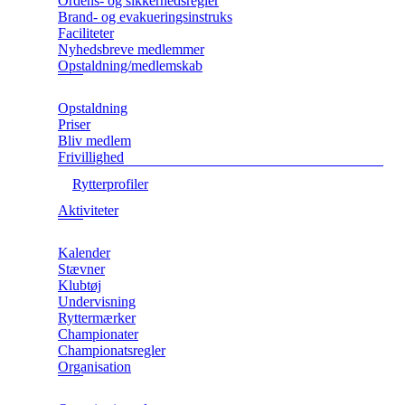
Ordens- og sikkerhedsregler
Brand- og evakueringsinstruks
Faciliteter
Nyhedsbreve medlemmer
Opstaldning/medlemskab
Opstaldning
Priser
Bliv medlem
Frivillighed
Rytterprofiler
Aktiviteter
Kalender
Stævner
Klubtøj
Undervisning
Ryttermærker
Championater
Championatsregler
Organisation