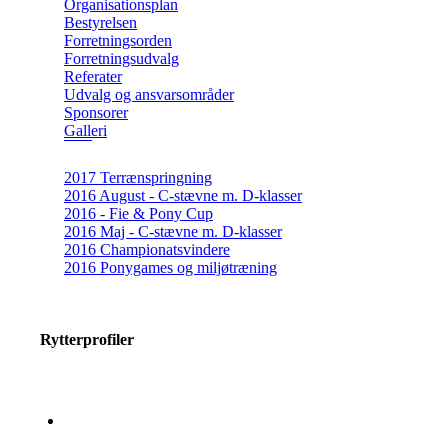
Organisationsplan
Bestyrelsen
Forretningsorden
Forretningsudvalg
Referater
Udvalg og ansvarsområder
Sponsorer
Galleri
2017 Terrænspringning
2016 August - C-stævne m. D-klasser
2016 - Fie & Pony Cup
2016 Maj - C-stævne m. D-klasser
2016 Championatsvindere
2016 Ponygames og miljøtræning
Rytterprofiler