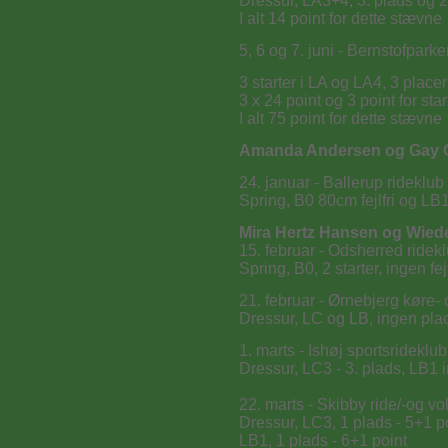
Dressur, LA3+4, 3. plads og 2 
I alt 14 point for dette stævne
5, 6 og 7. juni - Bernstofpark
3 starter i LA og LA4, 3 placer
3 x 24 point og 3 point for star
I alt 75 point for dette stævne
Amanda Andersen og Gay 
24. januar - Ballerup rideklub
Spring, B0 80cm fejlfri og LB
Mira Hertz Hansen og Wie
15. februar - Odsherred ridek
Spring, B0, 2 starter, ingen fejl
21. februar - Ørnebjerg køre- 
Dressur, LC og LB, ingen plac
1. marts - Ishøj sportsrideklub
Dressur, LC3 - 3. plads, LB1 
22. marts - Skibby ride/-og vo
Dressur, LC3, 1 plads - 5+1 p
LB1, 1 plads - 6+1 point