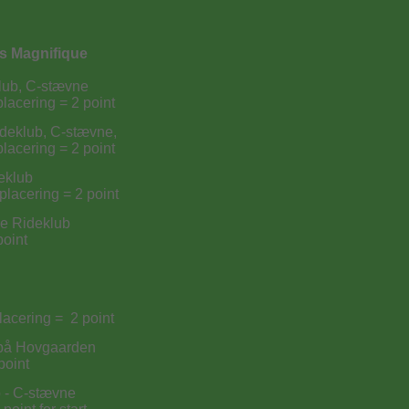
s Magnifique
klub, C-stævne
lacering = 2 point
ideklub, C-stævne,
lacering = 2 point
eklub
placering = 2 point
ge Rideklub
point
lacering = 2 point
e på Hovgaarden
point
b - C-stævne