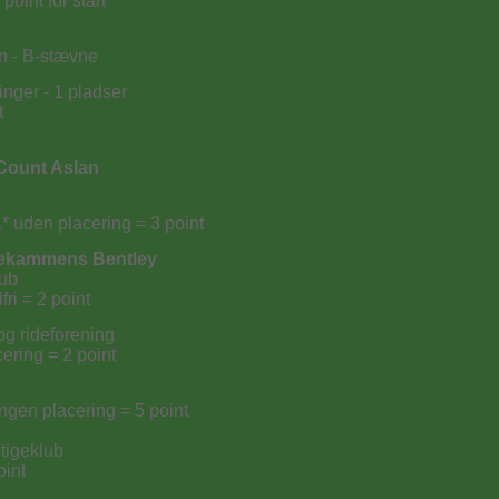
point for start
en - B-stævne
inger - 1 pladser
t
Count Aslan
1* uden placering = 3 point
dekammens Bentley
lub
fri = 2 point
og rideforening
ering = 2 point
ingen placering = 5 point
ltigeklub
oint