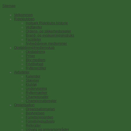
Sitemap
Velkommen
Rideklubben
Holbæk Rideklubs historie
Vedtægter
Ordens- og sikkerhedsregler
Brand- og evakueringsinstruks
Faciliteter
Nyhedsbreve medlemmer
Opstaldning/medlemskab
Opstaldning
Priser
Bliv medlem
Frivillighed
Rytterprofiler
Aktiviteter
Kalender
Stævner
Klubtøj
Undervisning
Ryttermærker
Championater
Championatsregler
Organisation
Organisationsplan
Bestyrelsen
Forretningsorden
Forretningsudvalg
Referater
Udvalg og ansvarsområder