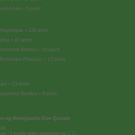
nt Aslan = 3 point
Magnifique = 132 point
ing = 41 point
kammens Bentley = 30 point
Remontes Princess = 23 point
rd = 13 point
kammens Bentley = 9 point
n og Østergaards Don Quixate
lub
sse - 1 runde uden placering og 1, 1.