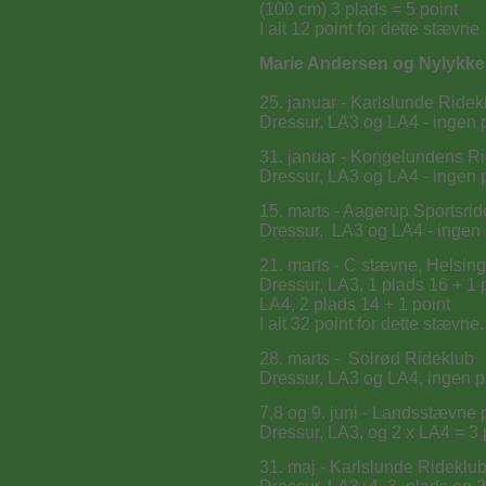
(100 cm) 3 plads = 5 point
I alt 12 point for dette stævne
Marie Andersen og Nylykke
25. januar - Karlslunde Ride
Dressur, LA3 og LA4 - ingen p
31. januar - Kongelundens R
Dressur, LA3 og LA4 - ingen p
15. marts - Aagerup Sportsrid
Dressur, LA3 og LA4 - ingen 
21. marts - C stævne, Helsin
Dressur, LA3, 1 plads 16 + 1 
LA4, 2 plads 14 + 1 point
I alt 32 point for dette stævne.
28. marts - Solrød Rideklub
Dressur, LA3 og LA4, ingen p
7,8 og 9. juni - Landsstævn
Dressur, LA3, og 2 x LA4 = 3 
31. maj - Karlslunde Rideklu