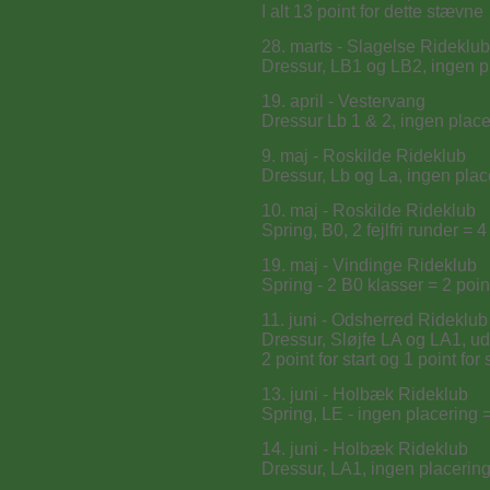
I alt 13 point for dette stævne
28. marts - Slagelse Rideklub
Dressur, LB1 og LB2, ingen pl
19. april - Vestervang
Dressur Lb 1 & 2, ingen place
9. maj - Roskilde Rideklub
Dressur, Lb og La, ingen plac
10. maj - Roskilde Rideklub
Spring, B0, 2 fejlfri runder = 4
19. maj - Vindinge Rideklub
Spring - 2 B0 klasser = 2 point
11. juni - Odsherred Rideklub
Dressur, Sløjfe LA og LA1, ud
2 point for start og 1 point for s
13. juni - Holbæk Rideklub
Spring, LE - ingen placering =
14. juni - Holbæk Rideklub
Dressur, LA1, ingen placering