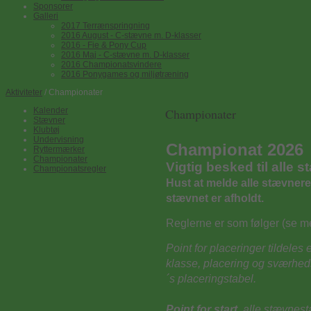
Sponsorer
Galleri
2017 Terrænspringning
2016 August - C-stævne m. D-klasser
2016 - Fie & Pony Cup
2016 Maj - C-stævne m. D-klasser
2016 Championatsvindere
2016 Ponygames og miljøtræning
Aktiviteter
/ Championater
Kalender
Championater
Stævner
Klubtøj
Undervisning
Championat 2026
Ryttermærker
Championater
Vigtig besked til alle 
Championatsregler
Hust at melde alle stævner
stævnet er afholdt.
Reglerne er som følger (se m
Point for placeringer tildeles
klasse, placering og sværhed
´s placeringstabel.
Point for start,
alle
stævnesta