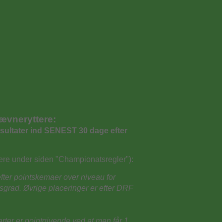
stævneryttere:
esultater ind SENEST 30 dage efter
ere under siden "Championatsregler"):
 efter pointskemaer over niveau for
sgrad. Øvrige placeringer er efter DRF
rter er pointgivende ved at man får 1