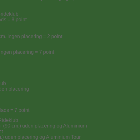
srideklub
ads = 8 point
cm. ingen placering = 2 point
 ingen placering = 7 point
lub
den placering
lads = 7 point
 Rideklub
our (90 cm.) uden placering og Aluminium
nt
 cm.) uden placering og Aluminium Tour