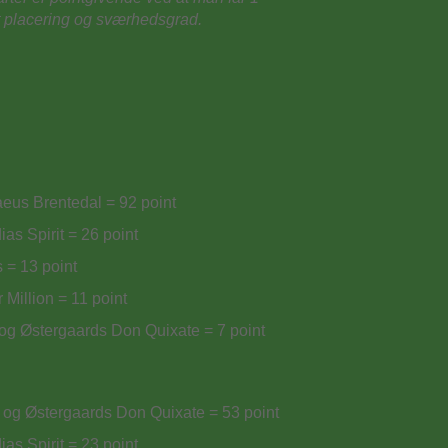
et placering og sværhedsgrad.
eus Brentedal = 92 point
as Spirit = 26 point
 = 13 point
Million = 11 point
og Østergaards Don Quixate = 7 point
og Østergaards Don Quixate = 53 point
as Spirit = 23 point