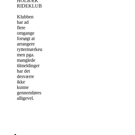
HOLBÆK
RIDEKLUB
Klubben
har ad
flere
omgange
forsøgt at
arrangere
ryttermærkeundervisning,
men pga.
manglede
tilmeldinger
har det
desværre
ikke
kunne
gennemføres
alligevel.