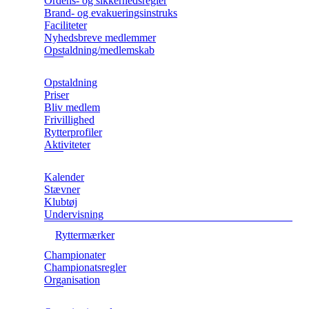
Ordens- og sikkerhedsregler
Brand- og evakueringsinstruks
Faciliteter
Nyhedsbreve medlemmer
Opstaldning/medlemskab
Opstaldning
Priser
Bliv medlem
Frivillighed
Rytterprofiler
Aktiviteter
Kalender
Stævner
Klubtøj
Undervisning
Ryttermærker
Championater
Championatsregler
Organisation