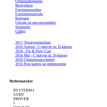
Organisationsplan
Bestyrelsen
Forretningsorden
Forretningsudvalg
Referater
Udvalg og ansvarsområder
Sponsorer
Galleri
2017 Terrænspringning
2016 August - C-stævne m. D-klasser
2016 - Fie & Pony Cup
2016 Maj - C-stævne m. D-klasser
2016 Championatsvindere
2016 Ponygames og miljøtræning
Ryttermærker
RYTTERMÆRKEUNDERVISNING
SAMT
PRØVER
I