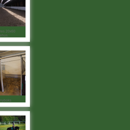
res 20x60
dehus.
nyboks