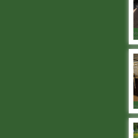
Vo
ri
Po