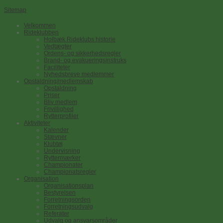
Sitemap
Velkommen
Rideklubben
Holbæk Rideklubs historie
Vedtægter
Ordens- og sikkerhedsregler
Brand- og evakueringsinstruks
Faciliteter
Nyhedsbreve medlemmer
Opstaldning/medlemskab
Opstaldning
Priser
Bliv medlem
Frivillighed
Rytterprofiler
Aktiviteter
Kalender
Stævner
Klubtøj
Undervisning
Ryttermærker
Championater
Championatsregler
Organisation
Organisationsplan
Bestyrelsen
Forretningsorden
Forretningsudvalg
Referater
Udvalg og ansvarsområder