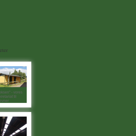
eter
oksen" - vores
retariat til
ævner