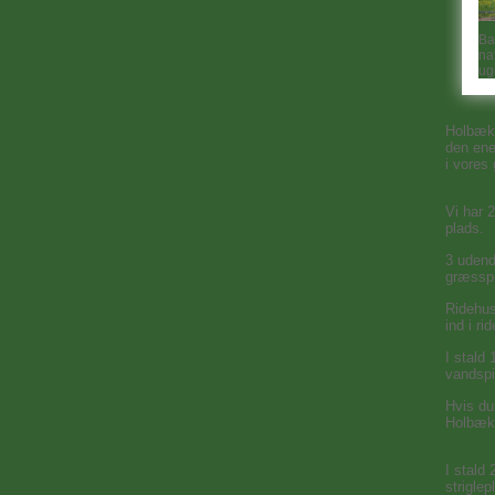
Ba
na
ug
Holbæk 
den ene
i vores
Vi har 
plads.
3 udend
græsspr
Ridehus
ind i ri
I stald
vandspi
Hvis du 
Holbæk 
I stald 
striglep