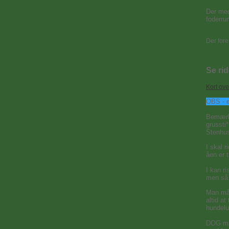
Der med
foderru
Der fore
Se ri
Kort ove
OBS - e
Bemærk,
grussti
Stenhus
I skal r
åen er t
I kan ri
men så 
Man må 
altid at
hundelu
DOG må 