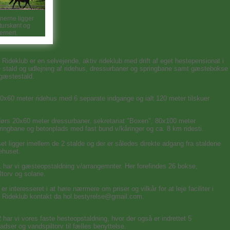
nerne ligger
turskønt og
ernert.
Rideklub er en selvejende, aktiv rideklub med drift af eget hestepensionat i
 stald og udlejning af ridehus, dressurbaner og springbane samt gæstebokse
 gæstestald.
20x60 meter ridehus med 6 separate indgange og ialt 120 meter tilskuer
ørs 20x60 meter dressurbaner, sekretariat "Boxen", 80x100 meter
ingbane og betonplads med fast bund v/kåringer og ca. 8 km ridesti.
et ligger imellem de 2 stalde og der er således direkte adgang fra staldene
dehuset.
 1 har vi gæsteopstaldning v/arrangemnter. Her forefindes 26 bokse,
ltorv og solarie.
er interesseret i at høre nærmere om priser og vilkår for at leje faciliter i
Rideklub kontakt da hol.bestyrelse@gmail.com.
2 har vi vores faste hesteopstaldning, hvor der også er indrettet 5
ladser og vandspiltorv til fælles benyttelse.