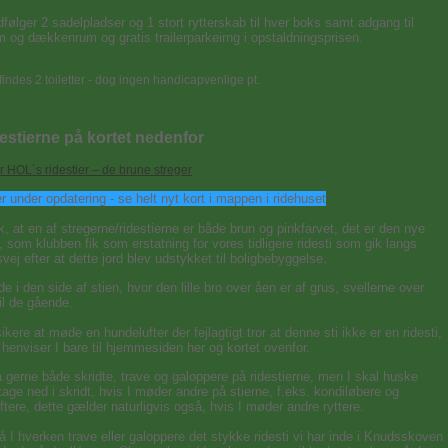
følger 2 sadelpladser og 1 stort rytterskab til hver boks samt adgang til
m og dækkenrum og gratis trailerparkeirng i opstaldningsprisen.
findes 2 toiletter - dog ingen handicapvenlige pt.
destierne på kortet nedenfor
r HOL´s ridestier – de brune streger
r under opdatering - se helt nyt kort i mappen i ridehuset
 at en af stregerne/ridestierne er både brun og pinkfarvet, det er den nye
*, som klubben fik som erstatning for vores tidligere ridesti som gik langs
vej efter at dette jord blev udstykket til boligbebyggelse.
ide i den side af stien, hvor den lille bro over åen er af grus, svellerne over
il de gående.
sikere at møde en hundelufter der fejlagtigt tror at denne sti ikke er en ridesti,
henviser I bare til hjemmesiden her og kortet ovenfor.
gerne både skridte, trave og galoppere på ridestierne, men I skal huske
 tage ned i skridt, hvis I møder andre på stierne, f.eks. kondiløbere og
ftere, dette gælder naturligvis også, hvis I møder andre ryttere.
I hverken trave eller galoppere det stykke ridesti vi har inde i Knudsskoven