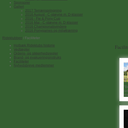
Sponsorer
Galleri
2017 Terrænspringning
2016 August - C-stævne m. D-klasser
2016 - Fie & Pony Cup
2016 Maj - C-stævne m. D-klasser
2016 Championatsvindere
2016 Ponygames og miljøtræning
Rideklubben
/ Faciliteter
Holbæk Rideklubs historie
Facilit
Vedtægter
Ordens- og sikkerhedsregler
Brand- og evakueringsinstruks
Faciliteter
Nyhedsbreve medlemmer
"B
sek
st