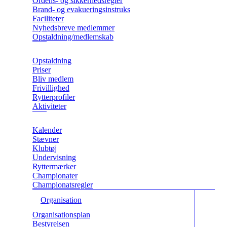
Ordens- og sikkerhedsregler
Brand- og evakueringsinstruks
Faciliteter
Nyhedsbreve medlemmer
Opstaldning/medlemskab
Opstaldning
Priser
Bliv medlem
Frivillighed
Rytterprofiler
Aktiviteter
Kalender
Stævner
Klubtøj
Undervisning
Ryttermærker
Championater
Championatsregler
Organisation
Organisationsplan
Bestyrelsen