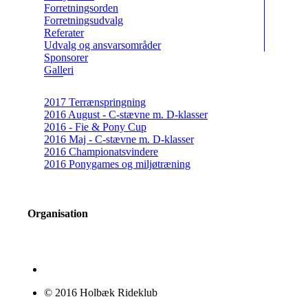
Forretningsorden
Forretningsudvalg
Referater
Udvalg og ansvarsområder
Sponsorer
Galleri
2017 Terrænspringning
2016 August - C-stævne m. D-klasser
2016 - Fie & Pony Cup
2016 Maj - C-stævne m. D-klasser
2016 Championatsvindere
2016 Ponygames og miljøtræning
Organisation
© 2016 Holbæk Rideklub