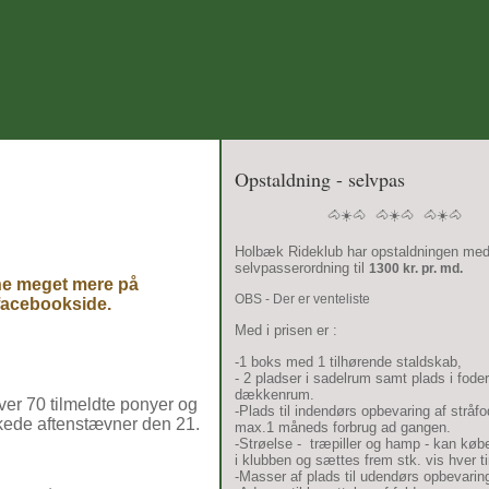
Opstaldning - selvpas
🐴☀️🐴 🐴☀️🐴 🐴☀️🐴
Holbæk Rideklub har opstaldningen me
selvpasserordning til
1300 kr. pr. md.
ne meget mere på
OBS - Der er venteliste
facebookside.
Med i prisen er :
-1 boks med 1 tilhørende staldskab,
- 2 pladser i sadelrum samt plads i fode
dækkenrum.
er 70 tilmeldte ponyer og
-Plads til indendørs opbevaring af stråfod
kkede aftenstævner den 21.
max.1 måneds forbrug ad gangen.
-Strøelse - træpiller og hamp - kan køb
i klubben og sættes frem stk. vis hver 
-Masser af plads til udendørs opbevarin