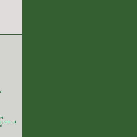
g
at
ne,
al point du
på