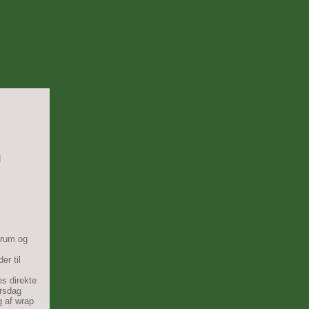
d
rrum og
er til
es direkte
tirsdag
g af wrap