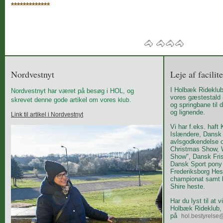
*************
🐴 🐴🐴🐴
Nordvestnyt
Leje af facili
I Holbæk Rideklub 
Nordvestnyt har været på besøg i HOL, og
vores gæstestald -
skrevet denne gode artikel om vores
klub.
og springbane til
og lignende.
Link til artikel i Nordvestnyt
Vi har f.eks. haft K
Islændere, Dansk
avlsgodkendelse o
Christmas Show, 
Show", Dansk Fris
Dansk Sport pony 
Frederiksborg Hes
championat samt k
Shire heste.
Har du lyst til at 
Holbæk Rideklub, 
på
hol.bestyrels