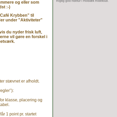
Rigtig god ridetur i Holbæk Rideklub.
dommere og eller som
st :-)
"Café Krybben" til
er under "Aktiviteter"
s du nyder frisk luft,
ne vil gøre en forskel i
 netværk.
er stævnet er afholdt.
egler"):
for klasse, placering og
abel.
år 1 point pr. startet