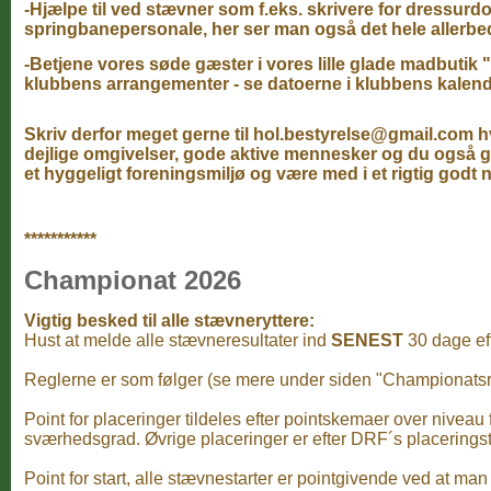
-Hjælpe til ved stævner som f.eks. skrivere for dressur
springbanepersonale, her ser man også det hele allerbed
-Betjene vores søde gæster i vores lille glade madbutik 
klubbens arrangementer - se datoerne i klubbens kalend
Skriv derfor meget gerne til hol.bestyrelse@gmail.com hvi
dejlige omgivelser, gode aktive mennesker og du også ger
et hyggeligt foreningsmiljø og være med i et rigtig godt
***********
Championat 2026
Vigtig besked til alle stævneryttere:
Hust at melde alle stævneresultater ind
SENEST
30 dage eft
Reglerne er som følger (se mere under siden "Championatsr
Point for placeringer tildeles efter pointskemaer over niveau 
sværhedsgrad. Øvrige placeringer er efter DRF´s placeringst
Point for start, alle stævnestarter er pointgivende ved at man f