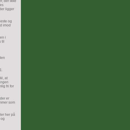
r, der ikke
res
der ligger
heste og
ud imod
en i
til
nden
1.
dé, at
angen
g fri for
der er
emmer som
ler her på
 og