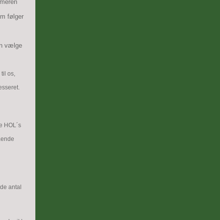
mmeren
som følger
an vælge
il os,
esseret.
te HOL´s
tående
ede antal