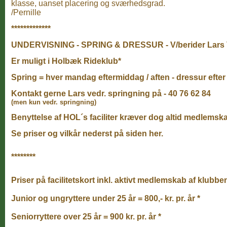
klasse, uanset placering og sværhedsgrad.
/Pernille
*************
UNDERVISNING - SPRING & DRESSUR - V/berider Lars 
Er muligt i Holbæk Rideklub*
Spring = hver mandag eftermiddag / aften - dressur efte
Kontakt gerne Lars vedr. springning på - 40 76 62 84
(men kun vedr. springning)
Benyttelse af HOL´s faciliter kræver dog altid medlemskab 
Se priser og vilkår nederst på siden her.
********
Priser på facilitetskort inkl. aktivt medlemskab af klubben
Junior og ungryttere under 25 år = 800,- kr. pr. år *
Seniorryttere over 25 år = 900 kr. pr. år *