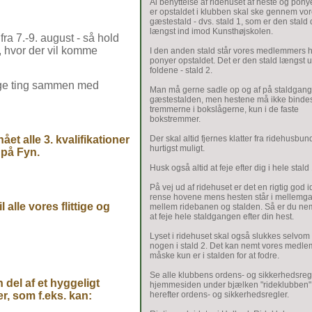
Al benyttelse af ridehuset af heste og ponye
er opstaldet i klubben skal ske gennem vo
gæstestald - dvs. stald 1, som er den stald 
længst ind imod Kunsthøjskolen.
fra 7.-9. august - så hold
, hvor der vil komme
I den anden stald står vores medlemmers 
ponyer opstaldet. Det er den stald længst 
foldene - stald 2.
lige ting sammen med
Man må gerne sadle op og af på staldgang
gæstestalden, men hestene må ikke bindes 
tremmerne i bokslågerne, kun i de faste
bokstremmer.
t alle 3. kvalifikationer
Der skal altid fjernes klatter fra ridehusbu
hurtigst muligt.
t på Fyn.
Husk også altid at feje efter dig i hele stald 
På vej ud af ridehuset er det en rigtig god i
rense hovene mens hesten står i mellemg
alle vores flittige og
mellem ridebanen og stalden. Så er du nemli
at feje hele staldgangen efter din hest.
Lyset i ridehuset skal også slukkes selvom 
nogen i stald 2. Det kan nemt vores medl
måske kun er i stalden for at fodre.
Se alle klubbens ordens- og sikkerhedsreg
n del af et hyggeligt
hjemmesiden under bjælken "rideklubben"
, som f.eks. kan:
herefter ordens- og sikkerhedsregler.