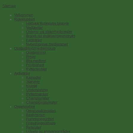
Sitemap
Velkommen
Rideklubben
Holbæk Rideklubs historie
Vedtægter
Ordens- og sikkerhedsregler
Brand- og evakueringsinstruks
Faciliteter
Nyhedsbreve medlemmer
Opstaldning/medlemskab
Opstaldning
Priser
Bliv medlem
Frivillighed
Rytterprofiler
Aktiviteter
Kalender
Stævner
Klubtøj
Undervisning
Ryttermærker
Championater
Championatsregler
Organisation
Organisationsplan
Bestyrelsen
Forretningsorden
Forretningsudvalg
Referater
Udvalg og ansvarsområder