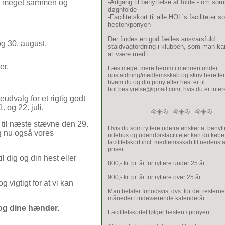
gtig meget sammen og
-Adgang til benyttelse af folde - om so
døgnfolde
-Facilitetskort til alle HOL´s faciliteter 
hesten/ponyen
Der findes en god fælles ansvarsfuld
og 30. august.
staldvagtordning i klubben, som man k
at være med i.
jer.
Læs meget mere herom i menuen under
opstaldning/medlemsskab og skriv herefter t
hvem du og din pony eller hest er til
hol.bestyrelse@gmail.com, hvis du er inter
eudvalg for et rigtig godt
. og 22. juli.
🐴☀️🐴 🐴☀️🐴 🐴☀️🐴
 til næste stævne den 29.
Hvis du som ryttere udefra ønsker at benyt
g nu også vores
ridehus og udendørsfaciliteter kan du købe
facilitetskort incl. medlemsskab til nedens
priser:
l dig og din hest eller
800,- kr. pr. år for ryttere under 25 år
900,- kr. pr. år for ryttere over 25 år
 vigtigt for at vi kan
Man betaler forlodsvis, dvs. for det restern
måneder i indeværende kalenderår.
l og dine hænder.
Facilitetskortet følger hesten / ponyen