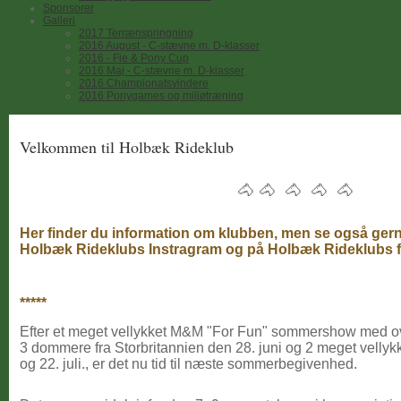
Sponsorer
Galleri
2017 Terrænspringning
2016 August - C-stævne m. D-klasser
2016 - Fie & Pony Cup
2016 Maj - C-stævne m. D-klasser
2016 Championatsvindere
2016 Ponygames og miljøtræning
Velkommen til Holbæk Rideklub
🐴 🐴 🐴 🐴 🐴
Her finder du information om klubben, men se også ger
Holbæk Rideklubs Instragram og på Holbæk Rideklubs 
*****
Efter et meget vellykket M&M "For Fun" sommershow med ov
3 dommere fra Storbritannien den 28. juni og 2 meget velly
og 22. juli., er det nu tid til næste sommerbegivenhed.