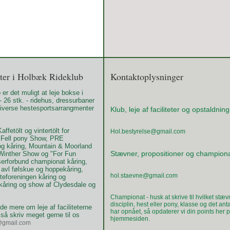
teter i Holbæk Rideklub
Kontaktoplysninger
er det muligt at leje bokse i
 26 stk. - ridehus, dressurbaner
 diverse hestesportsarrangmenter
Klub, leje af faciliteter og opstaldnin
affetölt og vintertölt for
Hol.bestyrelse@gmail.com
 Fell pony Show, PRE
g kåring, Mountain & Moorland
Stævner, propositioner og champion
Winther Show og "For Fun
erforbund championat kåring,
avl følskue og hoppekåring,
hol.staevne@gmail.com
teforeningen kåring og
åring og show af Clydesdale og
Championat - husk at skrive til hvilket stæv
disciplin, hest eller pony, klasse og det ant
vide mere om leje af faciliteterne
har opnået, så opdaterer vi din points her 
så skriv meget gerne til os
hjemmesiden.
e@gmail.com