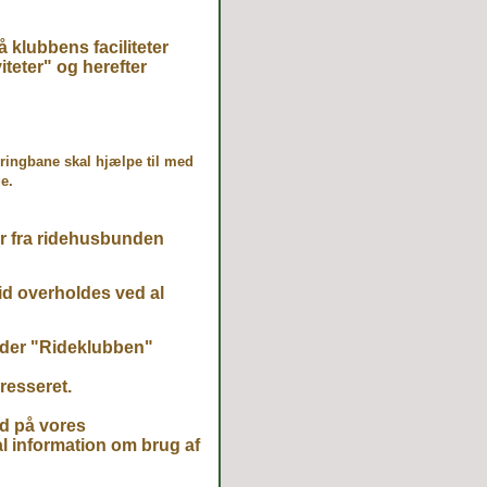
klubbens faciliteter
iteter" og herefter
ringbane skal hjælpe til med
e.
ter fra ridehusbunden
id overholdes ved al
nder "Rideklubben"
resseret.
nd på vores
al information om brug af