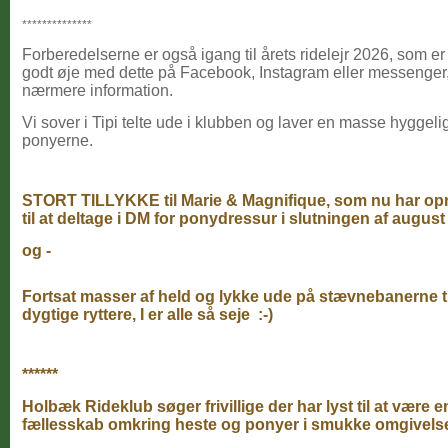
**************
Forberedelserne er også igang til årets ridelejr 2026, som er 
godt øje med dette på Facebook, Instagram eller messenger
nærmere information.
Vi sover i Tipi telte ude i klubben og laver en masse hygge
ponyerne.
STORT TILLYKKE til Marie & Magnifique, som nu har opnåe
til at deltage i DM for ponydressur i slutningen af augus
og -
Fortsat masser af held og lykke ude på stævnebanerne til 
dygtige ryttere, I er alle så seje :-)
******
Holbæk Rideklub søger frivillige der har lyst til at være e
fællesskab omkring heste og ponyer i smukke omgivelser