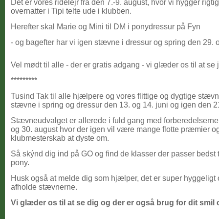
Det er vores ridelejr fra den 7.-9. august, hvor vi hygger ri
overnatter i Tipi telte ude i klubben.
Herefter skal Marie og Mini til DM i ponydressur på Fyn
- og bagefter har vi igen stævne i dressur og spring den 29. 
Vel mødt til alle - der er gratis adgang - vi glæder os til at se 
*********
Tusind Tak til alle hjælpere og vores flittige og dygtige stævn
stævne i spring og dressur den 13. og 14. juni og igen den 21
Stævneudvalget er allerede i fuld gang med forberedelserne
og 30. august hvor der igen vil være mange flotte præmier o
klubmesterskab at dyste om.
Så skýnd dig ind på GO og find de klasser der passer bedst ti
pony.
Husk også at melde dig som hjælper, det er super hyggeligt og
afholde stævnerne.
Vi glæder os til at se dig og der er også brug for dit smi