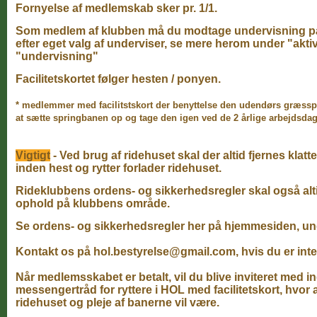
Fornyelse af medlemskab sker pr. 1/1.
Som medlem af klubben må du modtage undervisning på 
efter eget valg af underviser, se mere herom under "aktiv
"undervisning"
Facilitetskortet følger hesten / ponyen.
* medlemmer med facilitstskort der benyttelse den udendørs græssp
at sætte springbanen op og tage den igen ved de 2 årlige arbejdsdag
Vigtigt
- Ved brug af ridehuset skal der altid fjernes klat
inden hest og rytter forlader ridehuset.
Rideklubbens ordens- og sikkerhedsregler skal også alt
ophold på klubbens område.
Se ordens- og sikkerhedsregler her på hjemmesiden, u
Kontakt os på hol.bestyrelse@gmail.com, hvis du er inte
Når medlemsskabet er betalt, vil du blive inviteret med i
messengertråd for ryttere i HOL med facilitetskort, hvor 
ridehuset og pleje af banerne vil være.